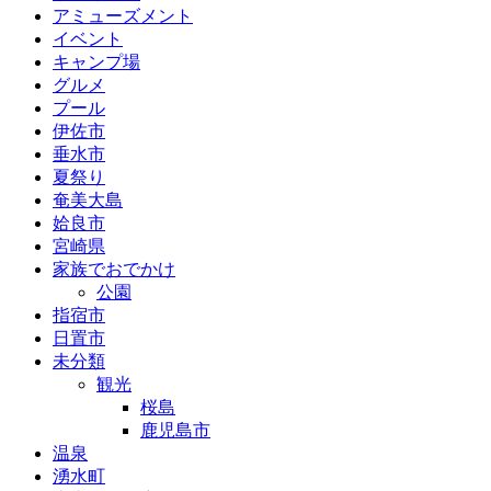
アミューズメント
イベント
キャンプ場
グルメ
プール
伊佐市
垂水市
夏祭り
奄美大島
姶良市
宮崎県
家族でおでかけ
公園
指宿市
日置市
未分類
観光
桜島
鹿児島市
温泉
湧水町