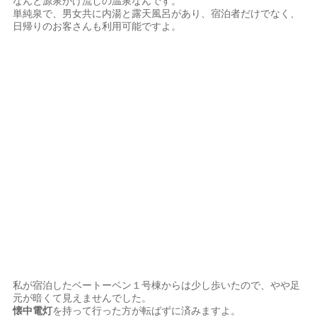
なんと源泉かけ流しの温泉なんです。
単純泉で、男女共に内湯と露天風呂があり、宿泊者だけでなく、
日帰りのお客さんも利用可能ですよ。
私が宿泊したベートーベン１号棟からは少し歩いたので、やや足
元が暗くて見えませんでした。
懐中電灯
を持って行った方が転ばずに済みますよ。