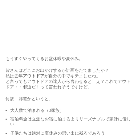
もうすぐやってくるお盆休暇や夏休み。
皆さんはどこにお出かけするか計画をたてましたか？
私は去年
アウトドア
が自分の中でキテましたね。
と言ってもアウトドアの達人から言わせると え？これでアウト
ドア・・邪道だ！って言われそうですけど。
何故 邪道かというと、
大人数で泊まれる（3家族）
宿泊料金は立派なお宿に泊まるよりリーズナブルで家計に優し
い
子供たちは絶対に夏休みの思い出に残るであろう