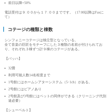
前日以降=50%
電話受付は９:００から１７:００までです。（17:00以降はFaxに
て）
コテージの種類と棟数
シンフォニーコテージは独立型となっている。
全て音楽の巨匠をモチーフにした３種類の名前が付けられてお
り、それぞれ３棟ずつ計９棟のコテージがある。
【バッハ】
32畳
利用可能人数14名程度まで
1号館にはホームシアターシステム（5･1ch）がある。
2号館にはピアノあり
2号館及び3号館にはペットの同伴ができる（クリーニング代別
途必要）
【シューベルト】