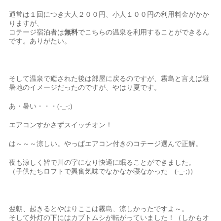
通常は１回につき大人２００円、小人１００円の利用料金がかか
りますが、
コテージ宿泊者は
無料
でこちらの温泉を利用することができるん
です。ありがたい。
そして温泉で癒された後は部屋に戻るのですが、霧島と言えば避
暑地のイメージだったのですが、やはり夏です。
あ・暑い・・・(-_-;)
エアコンすかさずスイッチオン！
は～～～涼しい。やっぱエアコン付きのコテージ選んで正解。
夜も涼しく皆で川の字になり快適に眠ることができました。
（子供たちロフトで興奮気味でなかなか寝なかった (-_-;)）
翌朝、起きるとやはりここは霧島、涼しかったですよ～。
そして外灯の下にはカブトムシが転がっていました！（しかもオ