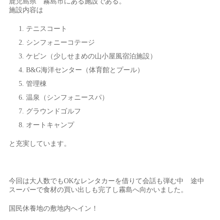
鹿児島県 霧島市にある施設である。
施設内容は
テニスコート
シンフォニーコテージ
ケビン（少しせまめの山小屋風宿泊施設）
B&G海洋センター（体育館とプール）
管理棟
温泉（シンフォニースパ）
グラウンドゴルフ
オートキャンプ
と充実しています。
今回は大人数でもOKなレンタカーを借りて会話も弾む中 途中
スーパーで食材の買い出しも完了し霧島へ向かいました。
国民休養地の敷地内へイン！