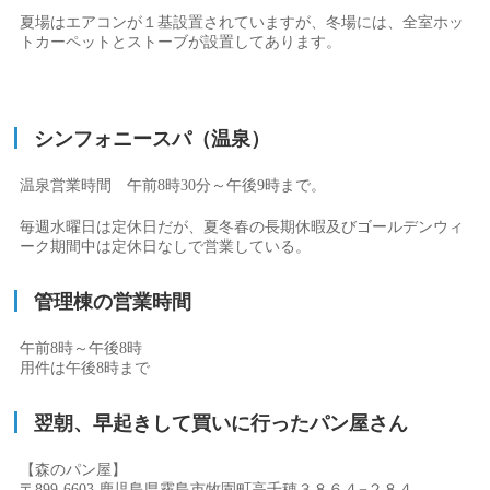
夏場はエアコンが１基設置されていますが、冬場には、全室ホッ
トカーペットとストーブが設置してあります。
シンフォニースパ（温泉）
温泉営業時間 午前8時30分～午後9時まで。
毎週水曜日は定休日だが、夏冬春の長期休暇及びゴールデンウィ
ーク期間中は定休日なしで営業している。
管理棟の営業時間
午前8時～午後8時
用件は午後8時まで
翌朝、早起きして買いに行ったパン屋さん
【森のパン屋】
〒899-6603 鹿児島県霧島市牧園町高千穂３８６４−２８４