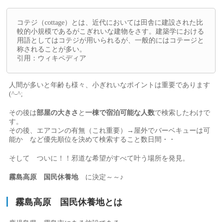
コテジ（cottage）とは、近代においては田舎に建設された比
較的小規模であるがこぎれいな建物をさす。建築学における
用語としてはコテジが用いられるが、一般的にはコテージと
称されることが多い。
引用：ウィキペディア
人間が多いと年齢も様々、小ぎれいなポイントは重要であります
(^-^;
その後は
部屋の大きさ
と
一棟で宿泊可能な人数
で検索したわけで
す。
その後、エアコンの有無（これ重要）→屋外でバーベキューは可
能か など優先順位を決めて検索すること数日間・・
そして ついに！！邪道な希望がすべて叶う場所を発見。
霧島高原 国民休養地
に決定～～♪
霧島高原 国民休養地とは