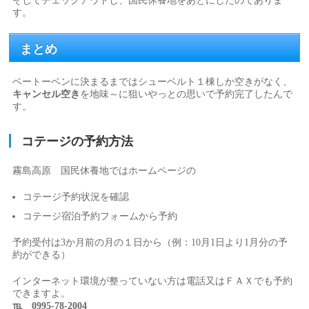
そしてチェックアウトし、国民休養地をあとにしたのでありま
す。
まとめ
ベートーベンに決まるまではシューベルト１棟しか空きがなく、
キャンセル空き
を地味～に狙いやっとの思いで予約完了したんで
す。
コテージの予約方法
霧島高原 国民休養地ではホームページの
コテージ予約状況を確認
コテージ宿泊予約フォームから予約
予約受付は3か月前の月の１日から（例：10月1日より1月分の予
約ができる）
インターネット環境が整っていない方は電話又はＦＡＸでも予約
できますよ。
℡ 0995-78-2004