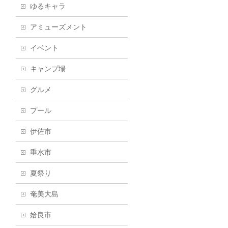
ゆるキャラ
アミューズメント
イベント
キャンプ場
グルメ
プール
伊佐市
垂水市
夏祭り
奄美大島
姶良市