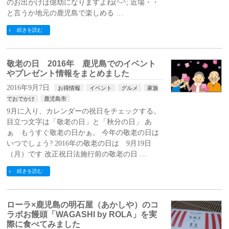
のお出かけは億劫になりますよね(^-^; 近場・・
と言うか地元の鹿児島で楽しめる …
続きを読む
敬老の日 2016年 鹿児島でのイベント
やプレゼント情報をまとめました
2016年9月7日
お得情報
イベント
グルメ
家族
でおでかけ
鹿児島市
9月に入り、カレンダーの祝日をチェックする。
目立つ文字は「敬老の日」と「秋分の日」 あ
ぁ もうすぐ敬老の日かぁ。 今年の敬老の日は
いつでしょう? 2016年の敬老の日は 9月19日
（月）です 改正祝日法施行前の敬老の日 …
続きを読む
ローラ×鹿児島の明石屋（あかしや）のコ
ラボお饅頭「WAGASHI by ROLA」を実
際に食べてみました