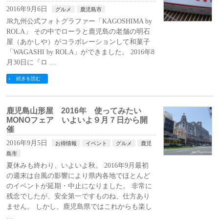
2016年9月6日
グルメ
鹿児島市
JR九州公式フォトグラファー「KAGOSHIMA by
ROLA」 その中でローラと鹿児島の老舗の明石
屋（あかしや）がコラボレーションして和菓子
「WAGASHI by ROLA」ができました。 2016年8
月30日に『ロ …
続きを読む
鹿児島山形屋 2016年 使ってみたい
MONOフェア いよいよ９月７日から開
催
2016年9月5日
お得情報
イベント
グルメ
鹿児
島市
夏休みも終わり、いよいよ秋。 2016年9月最初
の週末は台風の影響により県内各地でほとんど
のイベントが延期・中止になりました。 非常に
残念でしたが、安全第一ですものね、仕方あり
ません。 しかし、鹿児島県ではこれからも楽し
…