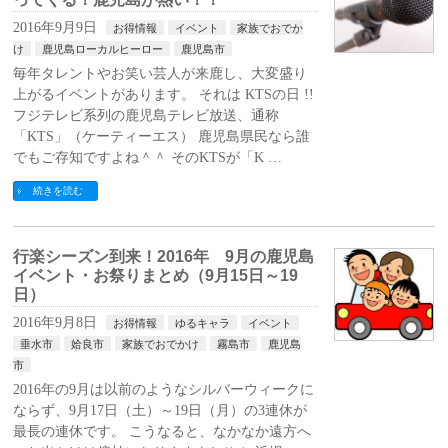
2016年9月9日
お得情報
イベント
家族でおでか
け
鹿児島ローカルヒーロー
鹿児島市
毎年タレントやお笑い芸人が来鹿し、大変盛り
上がるイベントがあります。 それは KTSの日 !!
フジテレビ系列の鹿児島テレビ放送、通称
「KTS」（ケーティーエス） 鹿児島県民なら誰
でもご存知ですよね＾＾ そのKTSが「K …
続きを読む
行楽シーズン到来！2016年 9月の鹿児島
イベント・お祭りまとめ（9月15日～19
日）
2016年9月8日
お得情報
ゆるキャラ
イベント
垂水市
姶良市
家族でおでかけ
霧島市
鹿児島
市
2016年の9月は以前のようなシルバーウィークに
ならず、9月17日（土）～19日（月）の3連休が
最長の連休です。 こうなると、なかなか遠方へ