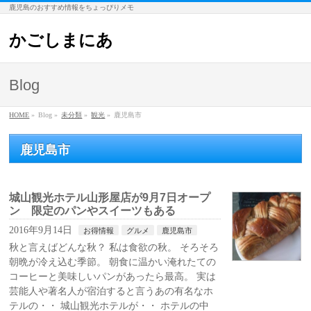
鹿児島のおすすめ情報をちょっぴりメモ
かごしまにあ
Blog
HOME
»
Blog »
未分類
»
観光
»
鹿児島市
鹿児島市
城山観光ホテル山形屋店が9月7日オープ
ン 限定のパンやスイーツもある
2016年9月14日
お得情報
グルメ
鹿児島市
秋と言えばどんな秋？ 私は食欲の秋。 そろそろ
朝晩が冷え込む季節。 朝食に温かい淹れたての
コーヒーと美味しいパンがあったら最高。 実は
芸能人や著名人が宿泊すると言うあの有名なホ
テルの・・ 城山観光ホテルが・・ ホテルの中