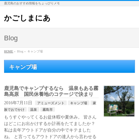
鹿児島のおすすめ情報をちょっぴりメモ
かごしまにあ
Blog
HOME
»
Blog »
キャンプ場
キャンプ場
鹿児島でキャンプするなら 温泉もある霧
島高原 国民休養地のコテージで決まり
2016年7月11日
アミューズメント
キャンプ場
家
族でおでかけ
温泉
霧島市
もうすぐやってくるお盆休暇や夏休み。 皆さん
はどこにお出かけするか計画をたてましたか？
私は去年アウトドアが自分の中でキテました
ね。 と言ってもアウトドアの達人から言わせる