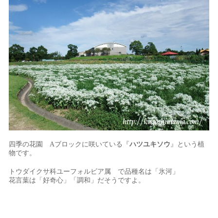
四季の花園 Aブロックに咲いている『
ハツユキソウ
』という植
物です。
トウダイクサ科ユーフォルビア属 で品種名は「氷河」
花言葉は「好奇心」「調和」だそうですよ。