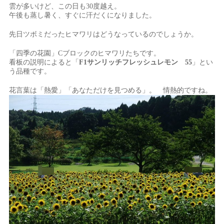
雲が多いけど、この日も30度越え。
午後も蒸し暑く、すぐに汗だくになりました。
先日ツボミだったヒマワリはどうなっているのでしょうか。
「四季の花園」Cブロックのヒマワリたちです。
看板の説明によると「
F1サンリッチフレッシュレモン 55
」とい
う品種です。
花言葉は「熱愛」「あなただけを見つめる」。 情熱的ですね。